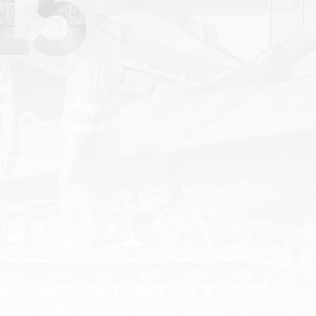
2015
年
50
+
中国首家研发生产塑料激光
焊接设备的企业
申请专利50余项
已授权专利40余项
TOP1
华焯激光