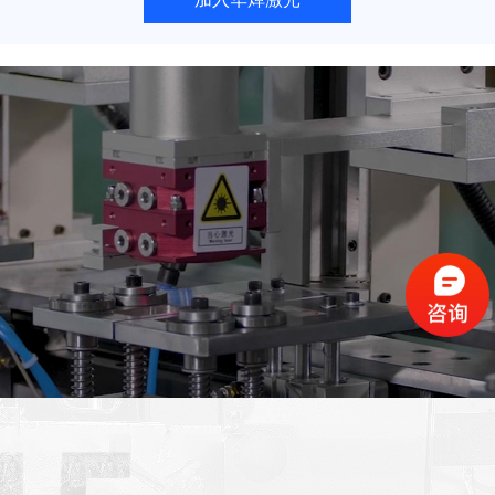
照
电
明
子
解决方案
家
电
查看更多 >
汽
医
车
疗