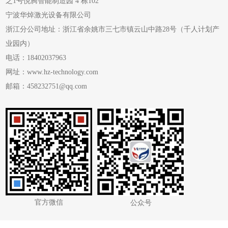
之1号悦腾智能制造园 4 栋102
宁波华焯激光设备有限公司
浙江分公司地址：浙江省余姚市三七市镇云山中路28号（千人计划产
业园内）
电话：18402037963
网址：www.hz-technology.com
邮箱：458232751@qq.com
官方微信
公众号