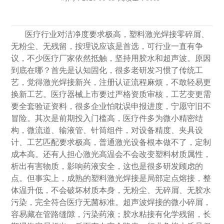
医疗行业对洁净度要求极高，塑料激光焊接零碎屑、
无粉尘、无残留，按理说应该是首选，可行业一直有争
议，不少医疗厂家依然抵触，坚持用胶水和超声波。原因
到底在哪？首先是认知固化，很多老研发习惯了传统工
艺，觉得激光焊接新兴，注册认证流程麻烦，不敢轻易更
换新工艺。医疗器械上市要过严格资质审核，工艺变更需
要全套验证资料，很多企业怕耽误申报进度，宁愿守旧不
冒险。其次是前期投入门槛高，医疗件多为微小精密结
构，微流道、输液管、针筒组件，对设备精度、夹具设
计、工艺匹配要求极高，普通激光设备根本做不了，定制
成本高。还有人担心激光高温会不会改变塑料材质属性，
析出有害物质，影响药液安全，这也是很多研发顾虑的
点。但事实上，成熟的塑料激光焊接是局部定点熔接，整
体温升低，不会破坏材质本身，无粉尘、无碎屑、无胶水
污染，完全符合医疗无菌标准。超声波焊接的微小碎屑，
容易藏在管路缝隙，污染药液；胶水粘接有化学残留，长