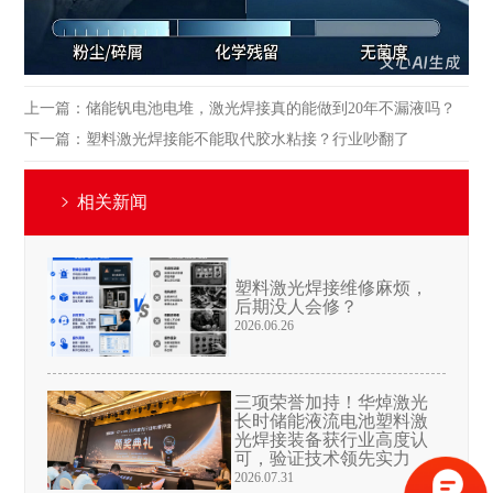
上一篇：
储能钒电池电堆，激光焊接真的能做到20年不漏液吗？
下一篇：
塑料激光焊接能不能取代胶水粘接？行业吵翻了
相关新闻
塑料激光焊接维修麻烦，
后期没人会修？
2026.06.26
三项荣誉加持！华焯激光
长时储能液流电池塑料激
光焊接装备获行业高度认
可，验证技术领先实力
2026.07.31