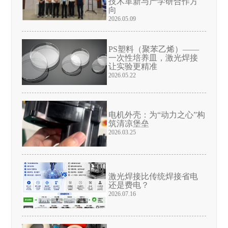
技术革新与产学研合作方
向
2026.05.09
PS塑料（聚苯乙烯）——
一次性培养皿，激光焊接
让实验更精准
2026.05.22
电机外壳：为“动力之心”构
筑清凉堡垒
2026.03.25
激光焊接比传统焊接省电
还是费电？
2026.07.16